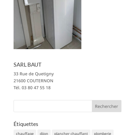
SARL BAUT
33 Rue de Quetigny
21600 COUTERNON
Tél. 03 80 47 55 18
Étiquettes
chauffage
dijon
plancher chauffant
plomberie